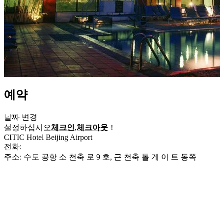
예약
날짜 변경
설정하십시오
체크인
,
체크아웃
！
CITIC Hotel Beijing Airport
전화:
+86-10-64565588
주소: 수도 공항 소 천축 로 9 호, 근 천축 톨 게 이 트 동쪽